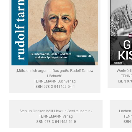
„Mötst di nich argern – Das große Rudolf Tarnow
Wortwörtl
Hörbuch“
TENNE
TENNEMANN Buchverlag
ISBN 97
ISBN 978-3-941452-54-1
Äten un Drinken höllt Liew un Seel tausam‘n /
Lachen m
TENNEMANN Verlag
TENN
ISBN 978-3-941452-61-9
ISBN