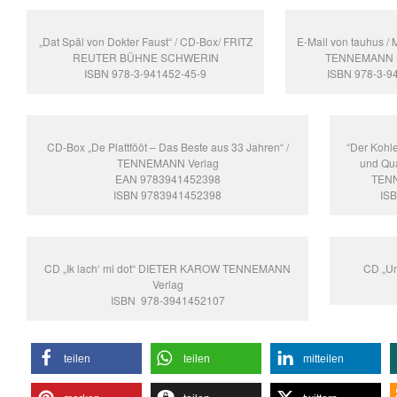
„Dat Späl von Dokter Faust“ / CD-Box/ FRITZ
E-Mail von tauhus /
REUTER BÜHNE SCHWERIN
TENNEMANN B
ISBN 978-3-941452-45-9
ISBN 978-3-9
CD-Box „De Plattfööt – Das Beste aus 33 Jahren“ /
“Der Kohl
TENNEMANN Verlag
und Qua
EAN 9783941452398
TENN
ISBN 9783941452398
IS
CD „Ik lach‘ mi dot“ DIETER KAROW TENNEMANN
CD „Un
Verlag
ISBN ‎ 978-3941452107
teilen
teilen
mitteilen