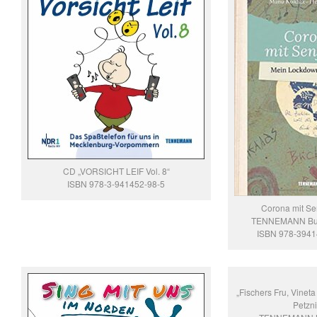
CD „VORSICHT LEIF Vol. 8“
ISBN 978-3-941452-98-5
Corona mit Se
TENNEMANN Buc
ISBN 978-394
„Fischers Fru, Vineta
Petzni