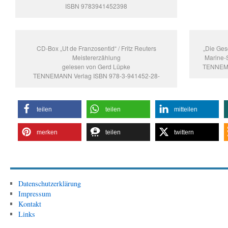
ISBN 9783941452398
CD-Box „Ut de Franzosentid“ / Fritz Reuters
„Die Ges
Meistererzählung
Marine-S
gelesen von Gerd Lüpke
TENNEMA
TENNEMANN Verlag ISBN 978-3-941452-28-
teilen
teilen
mitteilen
merken
teilen
twittern
Datenschutzerklärung
Impressum
Kontakt
Links