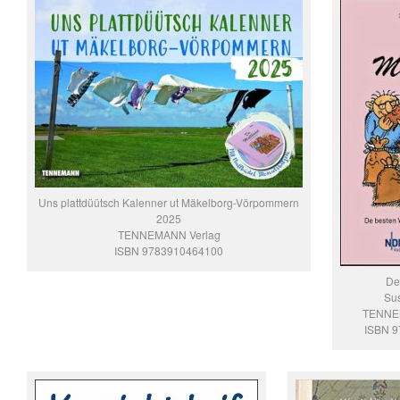
Uns plattdüütsch Kalenner ut Mäkelborg-Vörpommern
2025
TENNEMANN Verlag
ISBN 9783910464100
De
Su
TENNE
ISBN 9