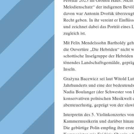
Februar 2025 im Großen Haus. Nicht 
Melodienschatz“ der indigenen Bevölk
davon war Antonín Dvořák überzeugt. 
Recht geben. In ihr vereint er Einfl
und zeichnet dabei das Porträt eines 
zugleich ist.
Mit Felix Mendelssohn Bartholdy geh
die Ouvertüre „Die Hebriden“ nicht wi
schottische Inselgruppe der Hebriden 
tönendes Landschaftsgemälde, gepräg
Inseln.
Grażyna Bacewicz sei laut Witold Lut
Jahrhunderts und eine der bedeutends
Nadia Boulanger (der Schwester von Lil
konservativen polnischen Musikwelt 
abenteuerlustig, geprägt von der sla
Interpretin des 5. Violinkonzertes vo
Kammermusikerin und darüber hinaus
Die gebürtige Polin empfing ihre ers