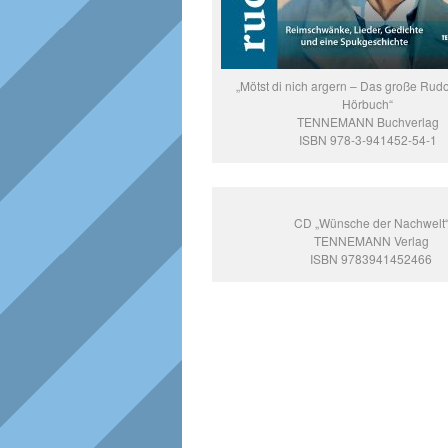
„Mötst di nich argern – Das große Rud
Hörbuch“
TENNEMANN Buchverlag
ISBN 978-3-941452-54-1
CD „Wünsche der Nachwelt
TENNEMANN Verlag
ISBN 9783941452466