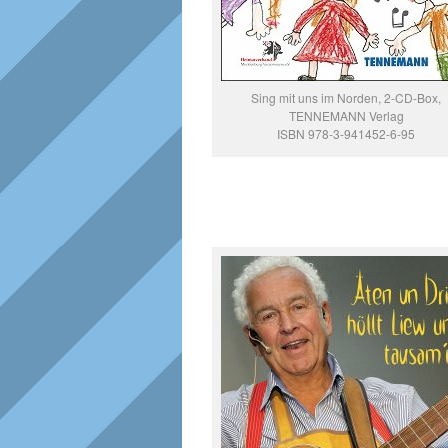
Sing mit uns im Norden, 2-CD-Box,
TENNEMANN Verlag
ISBN 978-3-941452-6-95