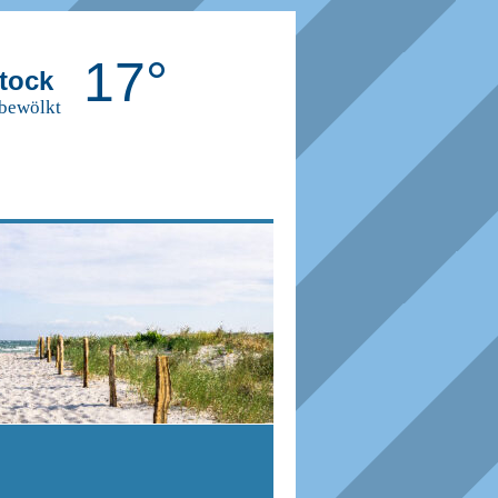
17°
tock
 bewölkt