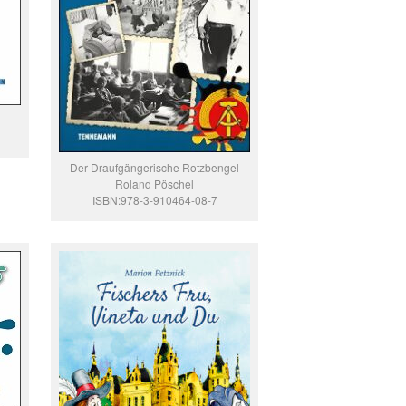
Der Draufgängerische Rotzbengel
Roland Pöschel
ISBN:978-3-910464-08-7