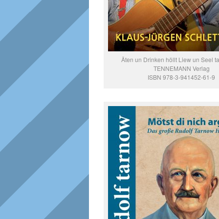
Äten un Drinken höllt Liew un Seel t
TENNEMANN Verlag
ISBN 978-3-941452-61-9