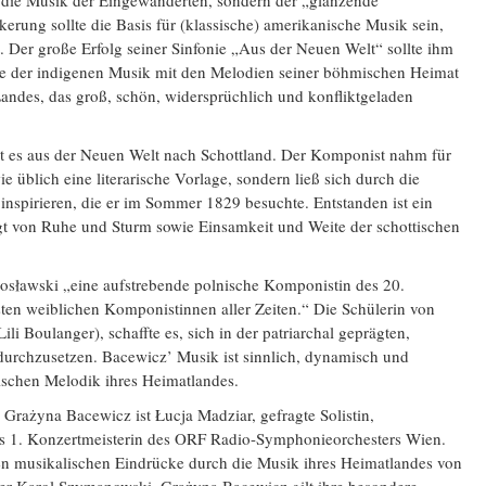
die Musik der Eingewanderten, sondern der „glänzende
erung sollte die Basis für (klassische) amerikanische Musik sein,
Der große Erfolg seiner Sinfonie „Aus der Neuen Welt“ sollte ihm
üsse der indigenen Musik mit den Melodien seiner böhmischen Heimat
Landes, das groß, schön, widersprüchlich und konfliktgeladen
t es aus der Neuen Welt nach Schottland. Der Komponist nahm für
e üblich eine literarische Vorlage, sondern ließ sich durch die
inspirieren, die er im Sommer 1829 besuchte. Entstanden ist ein
t von Ruhe und Sturm sowie Einsamkeit und Weite der schottischen
osławski „eine aufstrebende polnische Komponistin des 20.
ten weiblichen Komponistinnen aller Zeiten.“ Die Schülerin von
i Boulanger), schaffte es, sich in der patriarchal geprägten,
durchzusetzen. Bacewicz’ Musik ist sinnlich, dynamisch und
wischen Melodik ihres Heimatlandes.
n Grażyna Bacewicz ist Łucja Madziar, gefragte Solistin,
 1. Konzertmeisterin des ORF Radio-Symphonieorchesters Wien.
ten musikalischen Eindrücke durch die Musik ihres Heimatlandes von