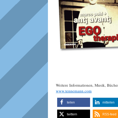
Weitere Informationen, Musik, Büch
www.tennemann.com
teilen
mitteilen
twittern
RSS-feed