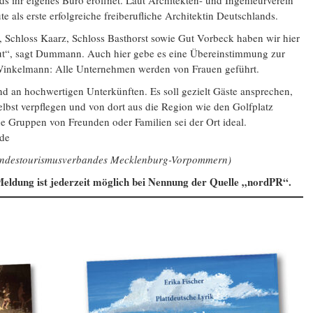
ds ihr eigenes Büro eröffnet. Laut Architekten- und Ingenieurverein
te als erste erfolgreiche freiberufliche Architektin Deutschlands.
Schloss Kaarz, Schloss Basthorst sowie Gut Vorbeck haben wir hier
ut“, sagt Dummann. Auch hier gebe es eine Übereinstimmung zur
inkelmann: Alle Unternehmen werden von Frauen geführt.
d an hochwertigen Unterkünften. Es soll gezielt Gäste ansprechen,
selbst verpflegen und von dort aus die Region wie den Golfplatz
e Gruppen von Freunden oder Familien sei der Ort ideal.
.de
Landestourismusverbandes Mecklenburg-Vorpommern)
eldung ist jederzeit möglich bei Nennung der Quelle „nordPR“.