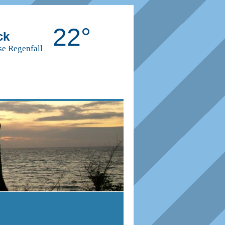
22°
ck
se Regenfall