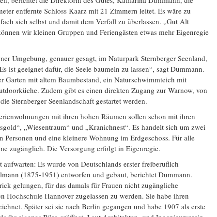
en, berichtet die Direktorin des Gutes, Katharina Dummann, die
eter entfernte Schloss Kaarz mit 21 Zimmern leitet. Es wäre zu
fach sich selbst und damit dem Verfall zu überlassen. „Gut Alt
 können wir kleinen Gruppen und Feriengästen etwas mehr Eigenregie
sener Umgebung, genauer gesagt, im Naturpark Sternberger Seenland,
Es ist geeignet dafür, die Seele baumeln zu lassen“, sagt Dummann.
er Garten mit altem Baumbestand, ein Naturschwimmteich mit
 Outdoorküche. Zudem gibt es einen direkten Zugang zur Warnow, von
die Sternberger Seenlandschaft gestartet werden.
Ferienwohnungen mit ihren hohen Räumen sollen schon mit ihren
gold“, „Wiesentraum“ und „Kranichnest“. Es handelt sich um zwei
n Personen und eine kleinere Wohnung im Erdgeschoss. Für alle
me zugänglich. Die Versorgung erfolgt in Eigenregie.
 aufwarten: Es wurde von Deutschlands erster freiberuflich
elmann (1875-1951) entworfen und gebaut, berichtet Dummann.
rick gelungen, für das damals für Frauen nicht zugängliche
en Hochschule Hannover zugelassen zu werden. Sie habe ihren
chnet. Später sei sie nach Berlin gegangen und habe 1907 als erste