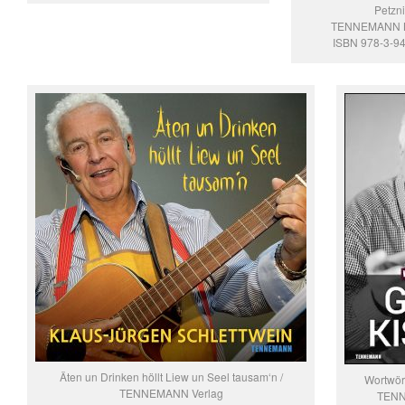
Petzni
TENNEMANN B
ISBN 978-3-9
Äten un Drinken höllt Liew un Seel tausam‘n /
Wortwört
TENNEMANN Verlag
TENN