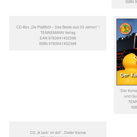
ISBN 9
CD-Box „De Plattfööt – Das Beste aus 33 Jahren“ /
TENNEMANN Verlag
EAN 9783941452398
ISBN 9783941452398
“Der Kohl
und Qua
TENN
IS
CD „Ik lach‘ mi dot“ , Dieter Karow