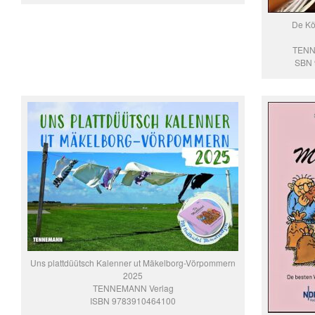
De Kö
TENN
SBN 
Uns plattdüütsch Kalenner ut Mäkelborg-Vörpommern
2025
TENNEMANN Verlag
ISBN 9783910464100