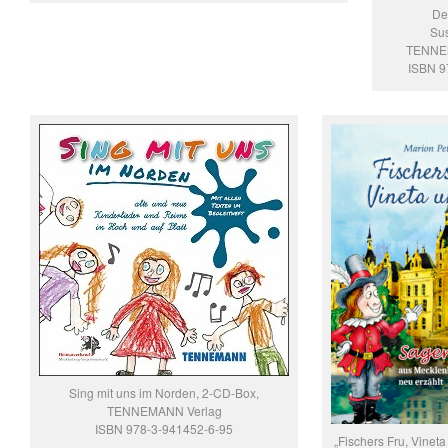
De
Su
TENNE
ISBN 9
Sing mit uns im Norden, 2-CD-Box,
TENNEMANN Verlag
ISBN 978-3-941452-6-95
„Fischers Fru, Vineta