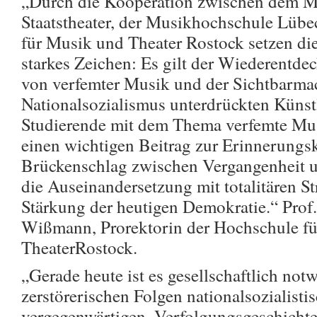
„Durch die Kooperation zwischen dem M
Staatstheater, der Musikhochschule Lüb
für Musik und Theater Rostock setzen di
starkes Zeichen: Es gilt der Wiederentd
von verfemter Musik und der Sichtbarma
Nationalsozialismus unterdrückten Künstl
Studierende mit dem Thema verfemte Mus
einen wichtigen Beitrag zur Erinnerungs
Brückenschlag zwischen Vergangenheit un
die Auseinandersetzung mit totalitären St
Stärkung der heutigen Demokratie.“ Prof.
Wißmann, Prorektorin der Hochschule f
TheaterRostock.
„Gerade heute ist es gesellschaftlich not
zerstörerischen Folgen nationalsozialisti
vergegenwärtigen, Verfolgungsgeschicht