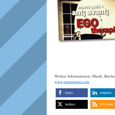
Weitere Informationen, Musik, Büch
www.tennemann.com
teilen
mitteilen
twittern
RSS-feed