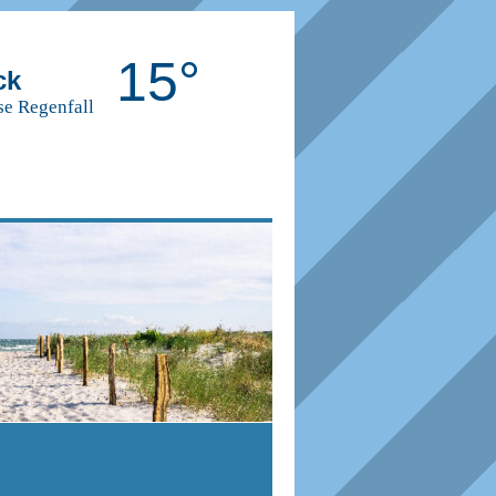
15°
ck
se Regenfall