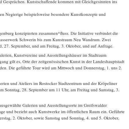
nd Gesprächen. Kunstschaffende kommen mit Gleichgesinnten ins
en Negierige beispielsweise besondere Kunstkonzepte und
nburg konzipierten zusammen*fluss. Die Initiative verbindet die
twasserwerk Schwerin bis zum Kunstraum Neu Wandrum. Zwei
, 27. September, und am Freitag, 3. Oktober, und auf Anfrage.
alerien, Kunstvereine und Ausstellungshäuser im Stadtraum
ng gilt es, Orte der zeitgenössischen Kunst in der Landeshauptstadt
den. Die geführte Tour wird am Mittwoch und Donnerstag, 1. uns 2.
erien und Ateliers im Rostocker Stadtzentrum und der Kröpeliner
 am Sonntag, 28. September um 11 Uhr, am Freitag und Samstag, 3.
ausgewählte Galerien und Ausstellungsorte im Greifswalder
ge und bezieht auch Kunstwerke im öffentlichen Raum ein. Geführte
rstag, 2. Oktober, sowie Samstag und Sonntag, 4. und 5. Oktober,