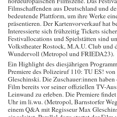
nordeuropäischen Filmszene. Das Festival
Filmschaffenden aus Deutschland und d
bedeutende Plattform, um ihre Werke ein
präsentieren. Der Kartenvorverkauf hat b
Interessierte sich frühzeitig Tickets sich
Festivallocations und Spielstätten sind u
Volkstheater Rostock, M.A.U. Club und d
Wundervoll (Metropol und FRIEDA23).
Ein Highlight des diesjährigen Programms
Premiere des Polizeiruf 110: TU ES! vo
Gleschinski. Die Zuschauer:innen haben 
Film bereits vor seiner offiziellen TV-Au
Leinwand zu erleben. Die Premiere finde
Uhr im li.wu. (Metropol, Barnstorfer Weg 
einem Q&A mit Regisseur Max Gleschins
eingeleitet. Parallel dazu startet der Fil