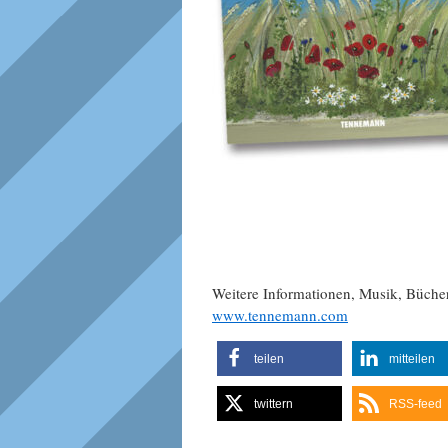
Weitere Informationen, Musik, Büch
www.tennemann.com
teilen
mitteilen
twittern
RSS-feed