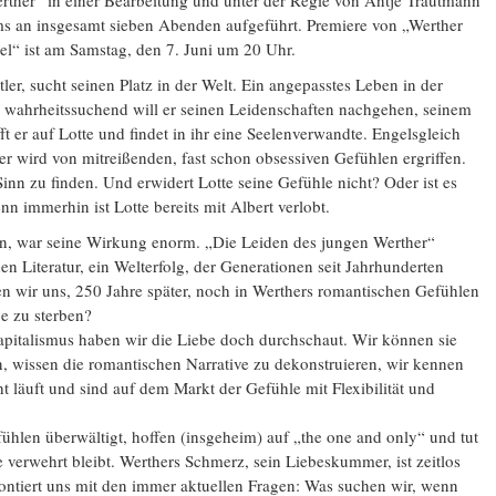
rther“ in einer Bearbeitung und unter der Regie von Antje Trautmann
ms an insgesamt sieben Abenden aufgeführt. Premiere von „Werther
el“ ist am Samstag, den 7. Juni um 20 Uhr.
ler, sucht seinen Platz in der Welt. Ein angepasstes Leben in der
, wahrheitssuchend will er seinen Leidenschaften nachgehen, seinem
fft er auf Lotte und findet in ihr eine Seelenverwandte. Engelsgleich
er wird von mitreißenden, fast schon obsessiven Gefühlen ergriffen.
Sinn zu finden. Und erwidert Lotte seine Gefühle nicht? Oder ist es
n immerhin ist Lotte bereits mit Albert verlobt.
n, war seine Wirkung enorm. „Die Leiden des jungen Werther“
chen Literatur, ein Welterfolg, der Generationen seit Jahrhunderten
den wir uns, 250 Jahre später, noch in Werthers romantischen Gefühlen
be zu sterben?
italismus haben wir die Liebe doch durchschaut. Wir können sie
, wissen die romantischen Narrative zu dekonstruieren, wir kennen
 läuft und sind auf dem Markt der Gefühle mit Flexibilität und
len überwältigt, hoffen (insgeheim) auf „the one and only“ und tut
 verwehrt bleibt. Werthers Schmerz, sein Liebeskummer, ist zeitlos
ontiert uns mit den immer aktuellen Fragen: Was suchen wir, wenn