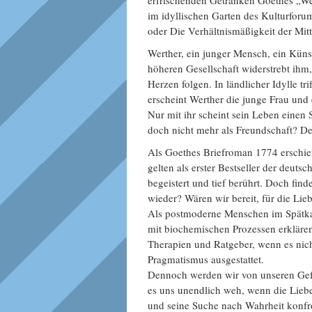
erfrischenden Getränken Goethes „We
im idyllischen Garten des Kulturforu
oder Die Verhältnismäßigkeit der Mitt
Werther, ein junger Mensch, ein Künst
höheren Gesellschaft widerstrebt ihm
Herzen folgen. In ländlicher Idylle tri
erscheint Werther die junge Frau und 
Nur mit ihr scheint sein Leben einen 
doch nicht mehr als Freundschaft? Den
Als Goethes Briefroman 1774 erschie
gelten als erster Bestseller der deuts
begeistert und tief berührt. Doch fin
wieder? Wären wir bereit, für die Lie
Als postmoderne Menschen im Spätkap
mit biochemischen Prozessen erklären
Therapien und Ratgeber, wenn es nicht
Pragmatismus ausgestattet.
Dennoch werden wir von unseren Gefüh
es uns unendlich weh, wenn die Liebe
und seine Suche nach Wahrheit konfr