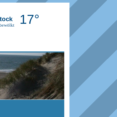
17°
tock
 bewölkt