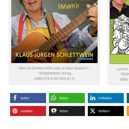
Äten un Drinken höllt Liew un Seel tausam‘n /
Lachen m
TENNEMANN Verlag
TENN
ISBN 978-3-941452-61-9
ISBN
teilen
teilen
mitteilen
merken
teilen
twittern