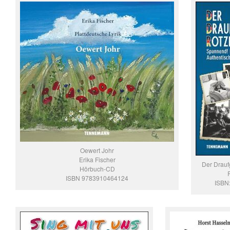
Oewert Johr
Erika Fischer
Der Drauf
Hörbuch-CD
ISBN 9783910464124
ISBN