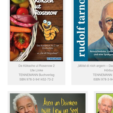
De Köksche ut Rosenow 2
„Mötst di nich argern – D
Ute Linke
Hörbu
TENNEMANN Buchverlag
TENNEMANN B
SBN 978-3-941452-73-2
ISBN 978-3-9