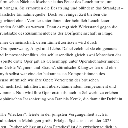
stürmischen Nächten löschen sie das Feuer des Leuchtturms, um
u bringen. Sie ermorden die Besatzung und plündern das Strandgut –
rlässliche Einnahmequelle. Doch seit einiger Zeit bleiben die
 wittert einen Verräter unter ihnen, der heimlich Leuchtfeuer
ernden Schiffe zu warnen. Denn es regt sich Widerstand gegen die
e Grundsätze des Zusammenlebens der Dorfgemeinschaft in Frage.
einer Gemeinschaft, deren Einheit zerrissen wird durch
 Gruppenzwang, Angst und Liebe. Dabei zeichnet sie ein genaues
und Interessenkonflikts, der schlussendlich gleich zwei Menschen das
spielte dritte Oper gilt als Geheimtipp unter Opernliebhaber:innen:
m Geiste Wagners und Strauss’, stürmische Klangwelten und eine
Smyth selbst war eine der bekanntesten Komponistinnen des
nso stürmisch wie ihre Oper: Vorreiterin der britischen
ich mehrfach inhaftiert, mit überschäumendem Temperament und
immen. Nun wird ihre Oper erstmals auch in Schwerin zu erleben
mosphärischen Inszenierung von Daniela Kerck, die damit ihr Debüt in
The Wreckers“, feierte in der jüngsten Vergangenheit auch in
 zuletzt in Meiningen große Erfolge. Spätestens seit der 2023
en „Paukenschläge aus dem Paradies“ ist die zwischenzeitlich in