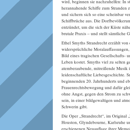
wird, beginnen sie nachzuhelfen: In 
herannahende Schiffe zum Stranden z
und sichern sich so eine scheinbar ve
Schiffbrüche aus. Die Dorfbevölkerung
entzündet, um die sich der Küste näh
brutale Praxis – und stellt sämtlich
Ethel Smyths Strandrecht erzählt von 
widersprüchliche Moralauffassungen,
Bild eines tragischen Gesellschafts- 
Leben kostet. Smyths viel zu selten ge
atemberaubende, mitreißende Musik i
leidenschaftliche Liebesgeschichte. 
beginnenden 20. Jahrhunderts und ebe
Frauenrechtsbewegung und dafür gle
ohne Angst, gegen den Strom zu schw
sein, in einer bildgewaltigen und at
Schwerin gibt.
Die Oper „Strandrecht“, im Original „
Houston, Glyndebourne, Karlsruhe und
erschienenen Neuauflage ihrer Memoir