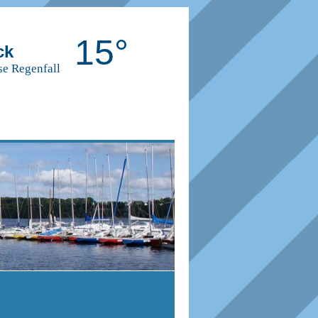
15°
ck
se Regenfall