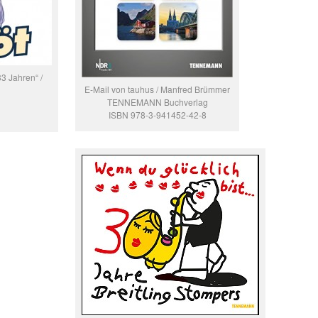
3 Jahren“ /
E-Mail von tauhus / Manfred Brümmer
TENNEMANN Buchverlag
ISBN 978-3-941452-42-8