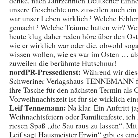
denke, nach Jahrzehnten Deutscher Einhe
unsere Geschichte uns zuweilen auch ei
war unser Leben wirklich? Welche Fehler 
gemacht? Welche Träume hatten wir? We
heute klug daher reden höre über den Oste
wie er wirklich war oder die, obwohl soga
wissen wollen, wie es war im Osten … als
zuweilen die berühmte Hutschnur!
nordPR-Pressedienst:
Während wir dies
Schweriner Verlagshaus TENNEMANN füh
ihre Tasche für den nächsten Termin als
Vorweihnachtszeit ist für sie wirklich ei
Leif Tennemann:
Na klar. Ein Auftritt j
Weihnachtsfeiern oder Familienfeste, ich
riesen Spaß „die Sau raus zu lassen“. Mi
Leif sagt Hausmeister Erwin“ gibt es ein