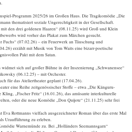
n.
hauspiel-Programm 2025/26 im Großen Haus. Die Tragikomödie „Die
ann thematisiert soziale Ungerechtigkeit in der Gesellschaft.
mit den drei goldenen Haaren“ (08.11.25) wird Groß und Klein
tbewerbs wird vorher das Plakat zum Märchen gesucht.
Der Fuchs“ (07.02.26) – ein Feuerwerk an Täuschung und
04.26) erzählt mit Musik von Tom Waits eine bizarr-poetische
gnisvollen Pakt mit dem Satan.
 widmet sich auf großer Bühne in der Inszenierung „Schwanensee“
aikowsky (06.12.25) – mit Orchester.
uch für das Ateliertheater geplant (17.04.26).
heater eine Reihe zeitgenössischer Stoffe – etwa „Die Känguru-
ling, „Fischer Fritz“ (16.01.26), das amüsante interkulturelle
elten, oder die neue Komödie „Don Quijote“ (21.11.25) sehr frei
st Eva Rottmanns vielfach ausgezeichneter Roman über das erste Mal
ls Uraufführung zu erleben.
n Komödie Warnemünde zu. Bei „Holländers Seemannsgarn“