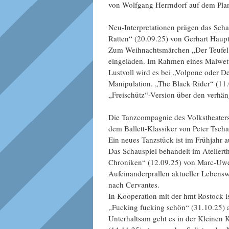
von Wolfgang Herrndorf auf dem Pla
Neu-Interpretationen prägen das Sc
Ratten“ (20.09.25) von Gerhart Hauptm
Zum Weihnachtsmärchen „Der Teufel 
eingeladen. Im Rahmen eines Malwet
Lustvoll wird es bei „Volpone oder 
Manipulation. „The Black Rider“ (11.
„Freischütz“-Version über den verhän
Die Tanzcompagnie des Volkstheaters
dem Ballett-Klassiker von Peter Tsch
Ein neues Tanzstück ist im Frühjahr a
Das Schauspiel behandelt im Ateliert
Chroniken“ (12.09.25) von Marc-Uwe K
Aufeinanderprallen aktueller Lebensw
nach Cervantes.
In Kooperation mit der hmt Rostock i
„Fucking fucking schön“ (31.10.25) a
Unterhaltsam geht es in der Kleine