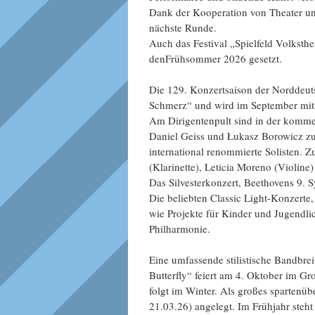
Dank der Kooperation von Theater un
nächste Runde.
Auch das Festival „Spielfeld Volksthe
denFrühsommer 2026 gesetzt.
Die 129. Konzertsaison der Norddeut
Schmerz“ und wird im September mit 
Am Dirigentenpult sind in der komme
Daniel Geiss und Łukasz Borowicz zu
international renommierte Solisten. 
(Klarinette), Leticia Moreno (Violin
Das Silvesterkonzert, Beethovens 9. S
Die beliebten Classic Light-Konzert
wie Projekte für Kinder und Jugendl
Philharmonie.
Eine umfassende stilistische Bandbre
Butterfly“ feiert am 4. Oktober im 
folgt im Winter. Als großes spartenüb
21.03.26) angelegt. Im Frühjahr steh