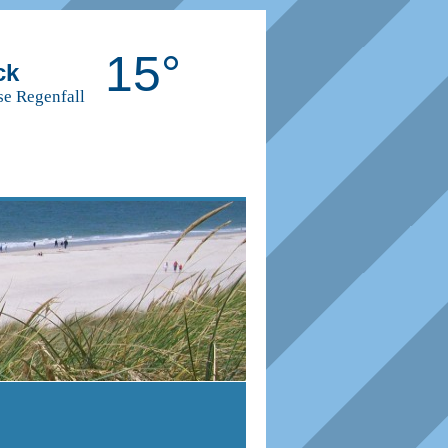
15°
ck
se Regenfall