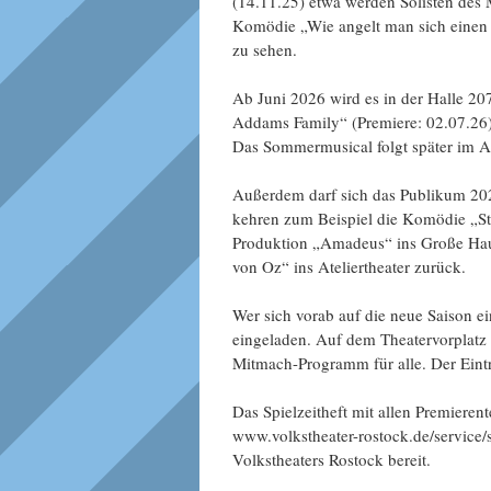
(14.11.25) etwa werden Solisten des 
Komödie „Wie angelt man sich einen F
zu sehen.
Ab Juni 2026 wird es in der Halle 2
Addams Family“ (Premiere: 02.07.26)
Das Sommermusical folgt später im A
Außerdem darf sich das Publikum 202
kehren zum Beispiel die Komödie „Sto
Produktion „Amadeus“ ins Große Hau
von Oz“ ins Ateliertheater zurück.
Wer sich vorab auf die neue Saison e
eingeladen. Auf dem Theatervorplatz 
Mitmach-Programm für alle. Der Eintrit
Das Spielzeitheft mit allen Premieren
www.volkstheater-rostock.de/service/sp
Volkstheaters Rostock bereit.