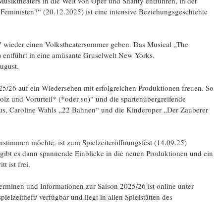
Musiktheaters in die Welt von Oper und Shanty entführen, in der
eministen?“ (20.12.2025) ist eine intensive Beziehungsgeschichte
07 wieder einen Volkstheatersommer geben. Das Musical „The
 entführt in eine amüsante Gruselwelt New Yorks.
ugust.
5/26 auf ein Wiedersehen mit erfolgreichen Produktionen freuen. So
lz und Vorurteil* (*oder so)“ und die spartenübergreifende
s, Caroline Wahls „22 Bahnen“ und die Kinderoper „Der Zauberer
instimmen möchte, ist zum Spielzeiteröffnungsfest (14.09.25)
gibt es dann spannende Einblicke in die neuen Produktionen und ein
t ist frei.
terminen und Informationen zur Saison 2025/26 ist online unter
ielzeitheft/ verfügbar und liegt in allen Spielstätten des