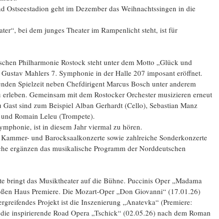
d Ostseestadion geht im Dezember das Weihnachtssingen in die
ater“, bei dem junges Theater im Rampenlicht steht, ist für
schen Philharmonie Rostock steht unter dem Motto „Glück und
Gustav Mahlers 7. Symphonie in der Halle 207 imposant eröffnet.
nden Spielzeit neben Chefdirigent Marcus Bosch unter anderem
 erleben. Gemeinsam mit dem Rostocker Orchester musizieren erneut
Zu Gast sind zum Beispiel Alban Gerhardt (Cello), Sebastian Manz
e) und Romain Leleu (Trompete).
ymphonie, ist in diesem Jahr viermal zu hören.
e, Kammer- und Barocksaalkonzerte sowie zahlreiche Sonderkonzerte
iche ergänzen das musikalische Programm der Norddeutschen
ite bringt das Musiktheater auf die Bühne. Puccinis Oper „Madama
Großen Haus Premiere. Die Mozart-Oper „Don Giovanni“ (17.01.26)
ergreifendes Projekt ist die Inszenierung „Anatevka“ (Premiere:
t die inspirierende Road Opera „Tschick“ (02.05.26) nach dem Roman