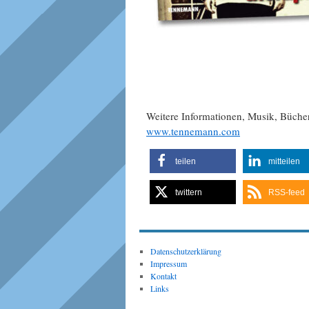
Weitere Informationen, Musik, Büch
www.tennemann.com
teilen
mitteilen
twittern
RSS-feed
Datenschutzerklärung
Impressum
Kontakt
Links