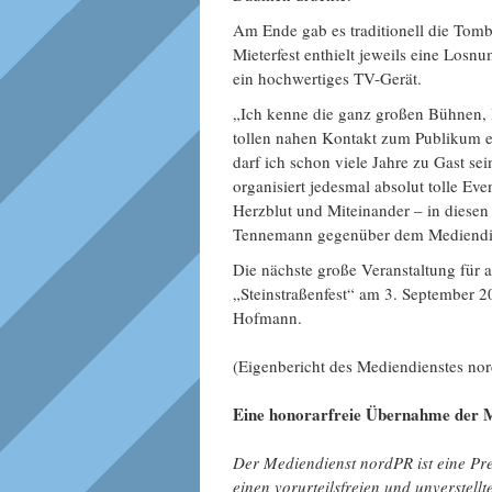
Am Ende gab es traditionell die Tomb
Mieterfest enthielt jeweils eine Los
ein hochwertiges TV-Gerät.
„Ich kenne die ganz großen Bühnen, l
tollen nahen Kontakt zum Publikum 
darf ich schon viele Jahre zu Gast s
organisiert jedesmal absolut tolle Eve
Herzblut und Miteinander – in diesen 
Tennemann gegenüber dem Mediendi
Die nächste große Veranstaltung für a
„Steinstraßenfest“ am 3. September 
Hofmann.
(Eigenbericht des Mediendienstes no
Eine honorarfreie Übernahme der M
Der Mediendienst nordPR ist eine Pres
einen vorurteilsfreien und unverstell