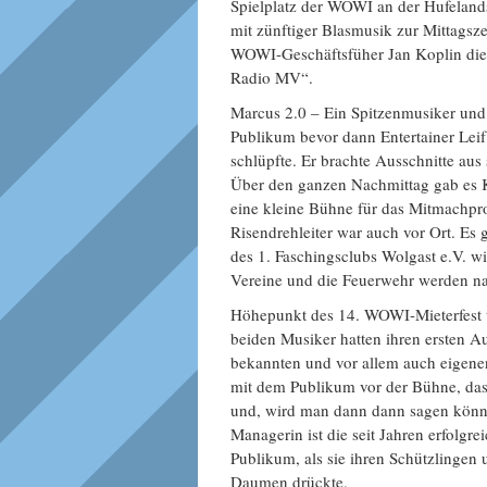
Spielplatz der WOWI an der Hufeland
mit zünftiger Blasmusik zur Mittagsz
WOWI-Geschäftsfüher Jan Koplin di
Radio MV“.
Marcus 2.0 – Ein Spitzenmusiker und
Publikum bevor dann Entertainer Leif
schlüpfte. Er brachte Ausschnitte au
Über den ganzen Nachmittag gab es K
eine kleine Bühne für das Mitmachpr
Risendrehleiter war auch vor Ort. Es
des 1. Faschingsclubs Wolgast e.V. w
Vereine und die Feuerwehr werden nat
Höhepunkt des 14. WOWI-Mieterfest w
beiden Musiker hatten ihren ersten A
bekannten und vor allem auch eigenen
mit dem Publikum vor der Bühne, das 
und, wird man dann dann sagen können
Managerin ist die seit Jahren erfolgr
Publikum, als sie ihren Schützlinge
Daumen drückte.