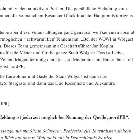
ola mit vielen attraktiven Preisen. Die persönliche Einladung zum
nummer, die so manchem Besucher Glück brachte. Hauptpreis übrigens
iebe aber diese Veranstaltungen ganz genauso, weil sie einen absolut
ermöglichen.“ schwärmt Leif Tennemann. „Bei der WOWI in Wolgast
ein. Dieses Team gemeinsam mit Geschäftsführer Jan Koplin
nts für die Mieter und für die ganze Stadt Wolgast. Das ist Liebe,
Zeiten dringender nötig denn je.“, so Moderator und Entertainer Leif
enst nordPR.
lle Einwohner und Gäste der Stadt Wolgast ist dann das
2026. Stargäste sind dann das Duo Rosenherz und Alexandra
rdPR)
eldung ist jederzeit möglich bei Nennung der Quelle „nordPR“.
seagentur mit Sitz in Schwerin. Professionelle Journalisten sichern
ten Blick auf unsere Welt nicht nur in Deutschlands Norden.