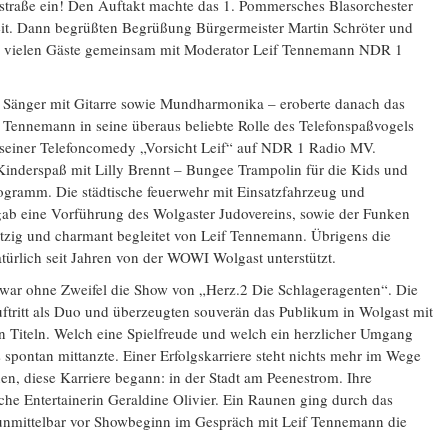
straße ein! Den Auftakt machte das 1. Pommersches Blasorchester
eit. Dann begrüßten Begrüßung Bürgermeister Martin Schröter und
e vielen Gäste gemeinsam mit Moderator Leif Tennemann NDR 1
 Sänger mit Gitarre sowie Mundharmonika – eroberte danach das
 Tennemann in seine überaus beliebte Rolle des Telefonspaßvogels
s seiner Telefoncomedy „Vorsicht Leif“ auf NDR 1 Radio MV.
inderspaß mit Lilly Brennt – Bungee Trampolin für die Kids und
ogramm. Die städtische feuerwehr mit Einsatzfahrzeug und
 gab eine Vorführung des Wolgaster Judovereins, sowie der Funken
itzig und charmant begleitet von Leif Tennemann. Übrigens die
ürlich seit Jahren von der WOWI Wolgast unterstützt.
ar ohne Zweifel die Show von „Herz.2 Die Schlageragenten“. Die
uftritt als Duo und überzeugten souverän das Publikum in Wolgast mit
 Titeln. Welch eine Spielfreude und welch ein herzlicher Umgang
spontan mittanzte. Einer Erfolgskarriere steht nichts mehr im Wege
, diese Karriere begann: in der Stadt am Peenestrom. Ihre
eiche Entertainerin Geraldine Olivier. Ein Raunen ging durch das
n unmittelbar vor Showbeginn im Gespräch mit Leif Tennemann die