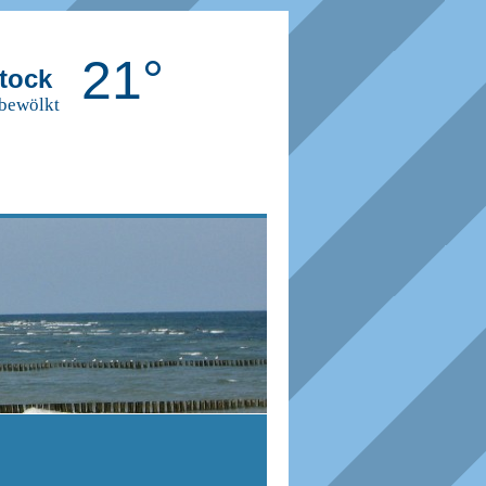
21°
tock
 bewölkt