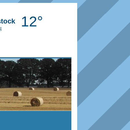
12°
tock
g