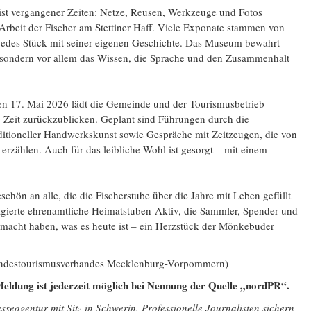
ist vergangener Zeiten: Netze, Reusen, Werkzeuge und Fotos
 Arbeit der Fischer am Stettiner Haff. Viele Exponate stammen von
edes Stück mit seiner eigenen Geschichte. Das Museum bewahrt
, sondern vor allem das Wissen, die Sprache und den Zusammenhalt
n 17. Mai 2026 lädt die Gemeinde und der Tourismusbetrieb
Zeit zurückzublicken. Geplant sind Führungen durch die
ditioneller Handwerkskunst sowie Gespräche mit Zeitzeugen, die von
erzählen. Auch für das leibliche Wohl ist gesorgt – mit einem
schön an alle, die die Fischerstube über die Jahre mit Leben gefüllt
gagierte ehrenamtliche Heimatstuben-Aktiv, die Sammler, Spender und
acht haben, was es heute ist – ein Herzstück der Mönkebuder
Landestourismusverbandes Mecklenburg-Vorpommern)
eldung ist jederzeit möglich bei Nennung der Quelle „nordPR“.
seagentur mit Sitz in Schwerin. Professionelle Journalisten sichern