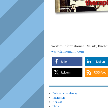
Weitere Informationen, Musik, Büch
www.tennemann.com
teilen
mitteilen
twittern
RSS-feed
Datenschutzerklärung
Impressum
Kontakt
Links