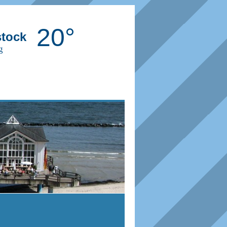
20°
tock
g