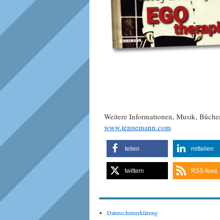
Weitere Informationen, Musik, Büch
www.tennemann.com
teilen
mitteilen
twittern
RSS-feed
Datenschutzerklärung