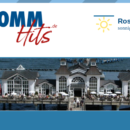
Ros
sonni