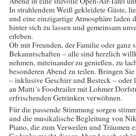
Abend in eine stilvolle Open-Air-Tafel u
In strahlendem Weiß gekleidete Gäste, li
und eine einzigartige Atmosphäre laden d
hinter sich zu lassen und gemeinsam un
erleben.
Ob mit Freunden, der Familie oder ganz 
Bekanntschaften – alle sind herzlich wil
nehmen, miteinander zu genießen, zu lac
besonderen Abend zu teilen. Bringen Sie 
– inklusive Geschirr und Besteck – oder 
an Matti´s Foodtrailer mit Lohmer Dorfst
erfrischenden Getränken verwöhnen.
Für die passende Stimmung sorgen stim
und die musikalische Begleitung von Ni
Piano, die zum Verweilen und Träumen e
Gedanke macht diesen Abend noch schöne