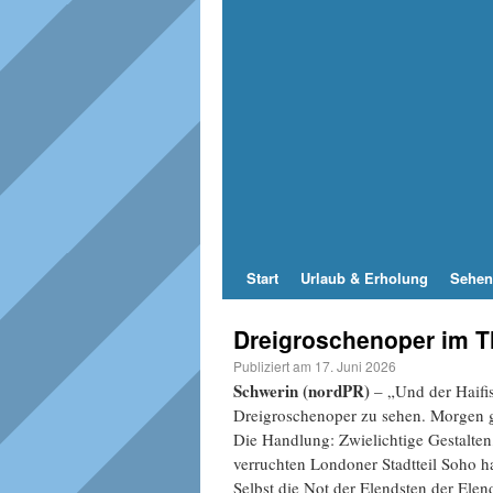
Start
Urlaub & Erholung
Sehen
Dreigroschenoper im T
Publiziert am
17. Juni 2026
Schwerin (nordPR)
– „Und der Haifis
Dreigroschenoper zu sehen. Morgen geh
Die Handlung: Zwielichtige Gestalten,
verruchten Londoner Stadtteil Soho h
Selbst die Not der Elendsten der Ele