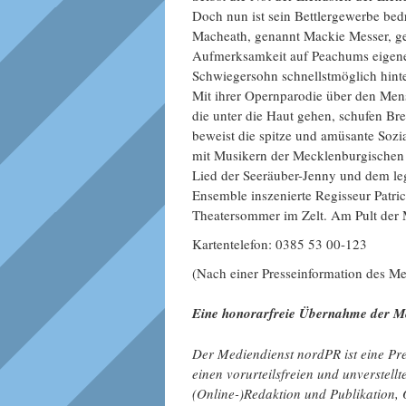
Doch nun ist sein Bettlergewerbe bed
Macheath, genannt Mackie Messer, ge
Aufmerksamkeit auf Peachums eigene 
Schwiegersohn schnellstmöglich hinte
Mit ihrer Opernparodie über den Men
die unter die Haut gehen, schufen Bre
beweist die spitze und amüsante Sozia
mit Musikern der Mecklenburgischen 
Lied der Seeräuber-Jenny und dem le
Ensemble inszenierte Regisseur Patr
Theatersommer im Zelt. Am Pult der 
Kartentelefon: 0385 53 00-123
(Nach einer Presseinformation des Me
Eine honorarfreie Übernahme der Me
Der Mediendienst nordPR ist eine Pres
einen vorurteilsfreien und unverstell
(Online-)Redaktion und Publikation,