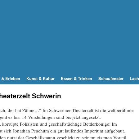
 & Erleben
Kunst & Kultur
Essen & Trinken
Schaufenster
Lach
heaterzelt Schwerin
ch, der hat Zähne…“ Im Schweriner Theaterzelt ist die weltberühmte
t es los. 14 Vorstellungen sind bis jetzt angesetzt.
 korrupte Polizisten und geschäftstüchtige Bettlerkönige: Im
at sich Jonathan Peachum ein gut laufendes Imperium aufgebaut.
nden nutzt der Geschäftsmann geschickt zu seinem eigenen Vorteil.