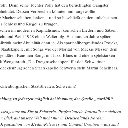
roht. Denn seine Tochter Polly hat den berüchtigten Gangster
heiratet. Dessen Verbrechen könnten nun ungewollte
Machenschaften lenken – und so beschließt er, den unliebsamen
r Schloss und Riegel zu bringen.
schen im modernen Kapitalismus, ikonischen Liedern und Sätzen,
cht und Weill 1928 einen Welterfolg. Fast hundert Jahre später
lkritik mehr Aktualität denn je. Als spartenübergreifendes Projekt,
Staatskapelle, mit Songs wie der Moritat von Mackie Messer, dem
gendären Kanonen-Song, mit Jazz, Blues und einem spielstarken
ick Wengenroth „Die Dreigroschenoper“ für den Schweriner
Mecklenburgischen Staatskapelle Schwerin steht Martin Schelhaas.
cklenburgischen Staatstheaters Schwerinn)
ldung ist jederzeit möglich bei Nennung der Quelle „nordPR“.
seagentur mit Sitz in Schwerin. Professionelle Journalisten sichern
ten Blick auf unsere Welt nicht nur in Deutschlands Norden.
 Organisation von Media-Releases und Content Creation – das sind